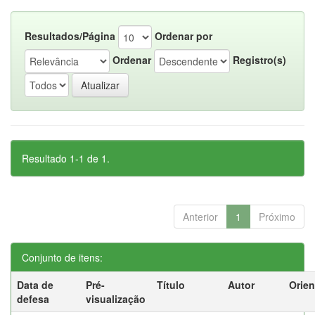
Resultados/Página
Ordenar por
Ordenar
Registro(s)
Resultado 1-1 de 1.
Anterior
1
Próximo
Conjunto de itens:
Data de
Pré-
Título
Autor
Orien
defesa
visualização