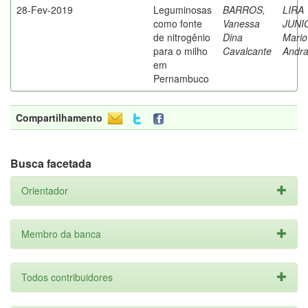
28-Fev-2019
Leguminosas
BARROS,
LIRA
como fonte
Vanessa
JUNI
de nitrogênio
Dina
Mario
para o milho
Cavalcante
Andr
em
Pernambuco
Compartilhamento
Busca facetada
Orientador
Membro da banca
Todos contribuidores