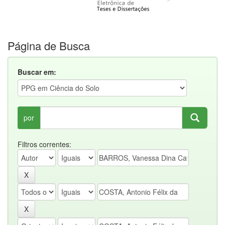
Página de Busca
Buscar em:
por
Filtros correntes: