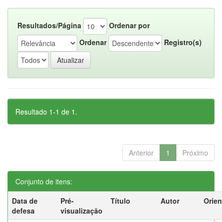
Resultados/Página
Ordenar por
Ordenar
Registro(s)
Resultado 1-1 de 1.
Anterior
1
Próximo
Conjunto de itens:
Data de
Pré-
Título
Autor
Orien
defesa
visualização