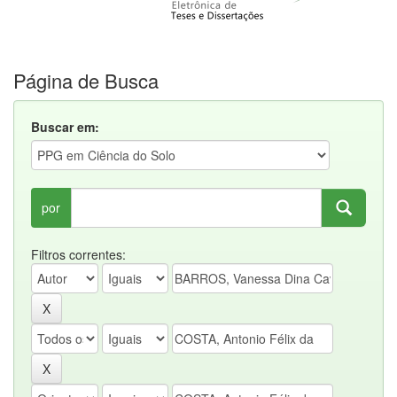
Página de Busca
Buscar em:
por
Filtros correntes: