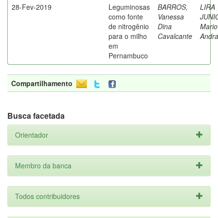
28-Fev-2019
Leguminosas
BARROS,
LIRA
como fonte
Vanessa
JUNI
de nitrogênio
Dina
Mario
para o milho
Cavalcante
Andr
em
Pernambuco
Compartilhamento
Busca facetada
Orientador
Membro da banca
Todos contribuidores