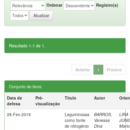
Ordenar
Registro(s)
Resultado 1-1 de 1.
Anterior
1
Próximo
Conjunto de itens:
Data de
Pré-
Título
Autor
Orien
defesa
visualização
28-Fev-2019
Leguminosas
BARROS,
LIRA
como fonte
Vanessa
JUNI
de nitrogênio
Dina
Mario