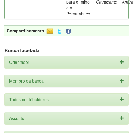
para o milho
Cavalcante
Andr
em
Pernambuco
Compartilhamento
Busca facetada
Orientador
Membro da banca
Todos contribuidores
Assunto