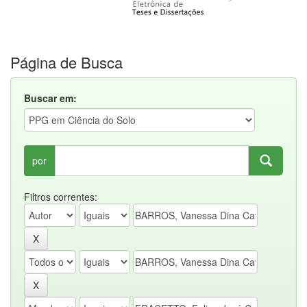
Página de Busca
Buscar em:
por
Filtros correntes: