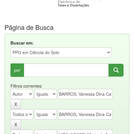
Página de Busca
Buscar em:
por
Filtros correntes: