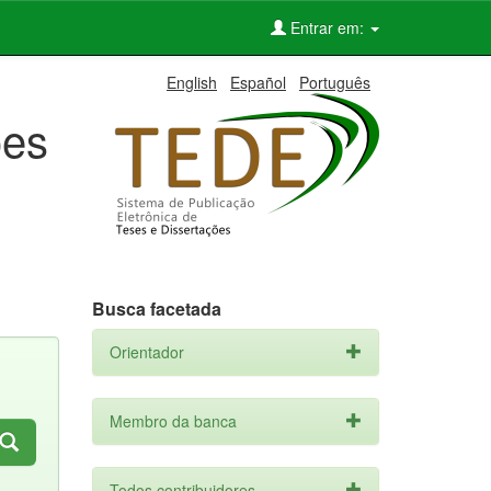
Entrar em:
English
Español
Português
ões
Busca facetada
Orientador
Membro da banca
Todos contribuidores