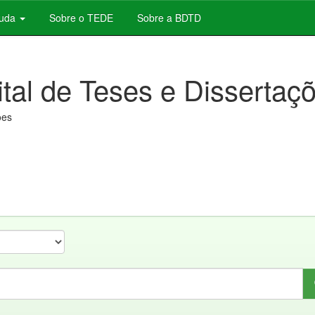
juda
Sobre o TEDE
Sobre a BDTD
ital de Teses e Dissertaç
ões