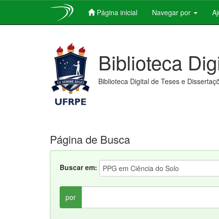
Página inicial
Navegar por
A
Skip
navigation
Biblioteca Dig
Biblioteca Digital de Teses e Dissertaç
Página de Busca
Buscar em:
por