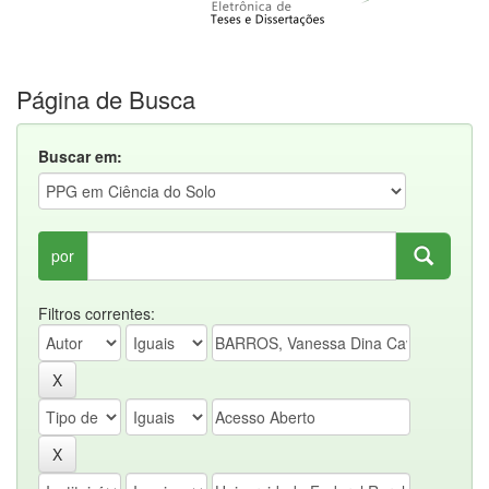
Página de Busca
Buscar em:
por
Filtros correntes: