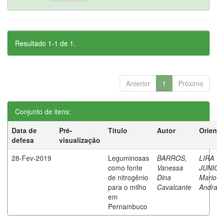
Resultado 1-1 de 1.
Anterior
1
Próximo
Conjunto de itens:
Data de
Pré-
Título
Autor
Orien
defesa
visualização
28-Fev-2019
Leguminosas
BARROS,
LIRA
como fonte
Vanessa
JUNI
de nitrogênio
Dina
Mario
para o milho
Cavalcante
Andr
em
Pernambuco