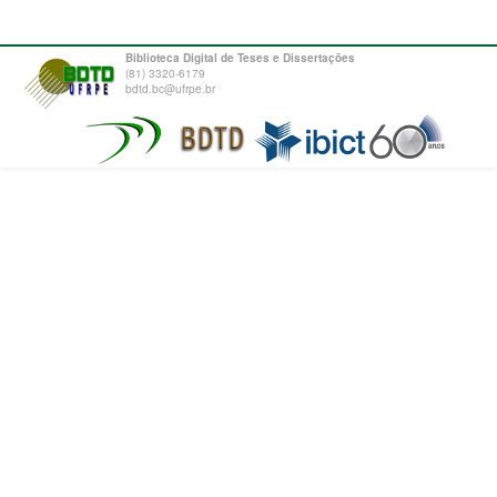
Biblioteca Digital de Teses e Dissertações
(81) 3320-6179
bdtd.bc@ufrpe.br