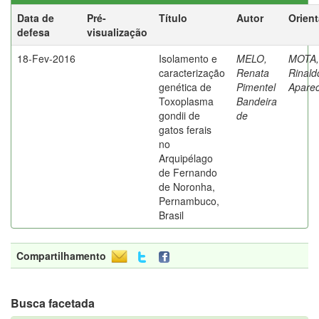
Data de
Pré-
Título
Autor
Orien
defesa
visualização
18-Fev-2016
Isolamento e
MELO,
MOTA,
caracterização
Renata
Rinald
genética de
Pimentel
Aparec
Toxoplasma
Bandeira
gondii de
de
gatos ferais
no
Arquipélago
de Fernando
de Noronha,
Pernambuco,
Brasil
Compartilhamento
Busca facetada