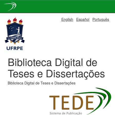
Skip
English
Español
Português
navigation
Biblioteca Digital de
Teses e Dissertações
Biblioteca Digital de Teses e Dissertações