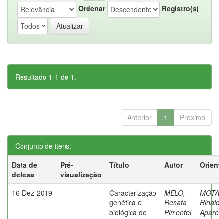
Ordenar
Registro(s)
Resultado 1-1 de 1.
Anterior
1
Próximo
Conjunto de itens:
Data de
Pré-
Título
Autor
Orien
defesa
visualização
16-Dez-2019
Caracterização
MELO,
MOTA
genética e
Renata
Rinal
biológica de
Pimentel
Apare