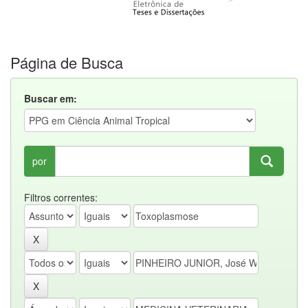
Página de Busca
Buscar em:
por
Filtros correntes: