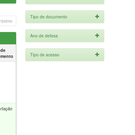
Tipo de documento
róximo
Ano de defesa
 de
Tipo de acesso
umento
ertação