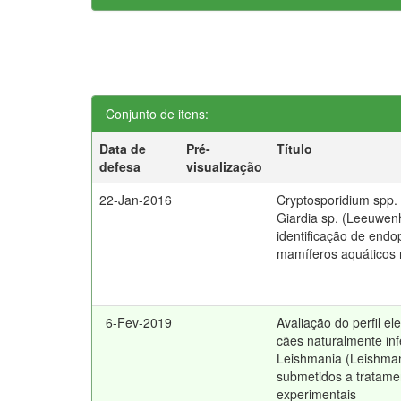
Conjunto de itens:
Data de
Pré-
Título
defesa
visualização
22-Jan-2016
Cryptosporidium spp. 
Giardia sp. (Leeuwen
identificação de endo
mamíferos aquáticos 
6-Fev-2019
Avaliação do perfil ele
cães naturalmente in
Leishmania (Leishman
submetidos a tratame
experimentais