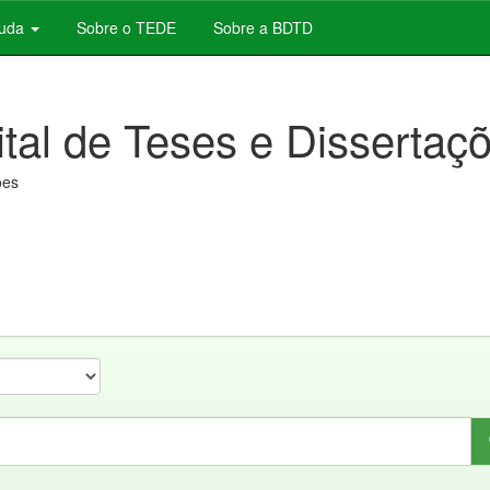
juda
Sobre o TEDE
Sobre a BDTD
ital de Teses e Dissertaç
ões