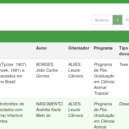
Anterior
1
P
Autor
Orientador
Programa
Tipo
doc
(Tyzzer, 1907),
BORGES,
ALVES,
Programa
Tese
hoek, 1681) e
João Carlos
Leucio
de Pós-
parasitos em
Gomes
Câmara
Graduação
no Brasil
em Ciência
Animal
Tropical
troforético de
NASCIMENTO,
ALVES,
Programa
Diss
fectados com
Andréia Karla
Leucio
de Pós-
ia) infantum
Melo do
Câmara
Graduação
ntos
em Ciência
Animal