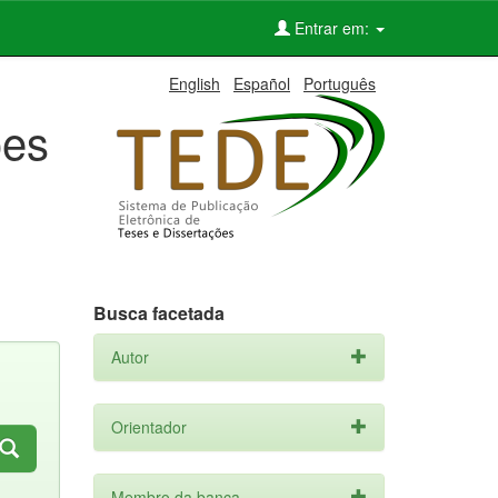
Entrar em:
English
Español
Português
ões
Busca facetada
Autor
Orientador
Membro da banca