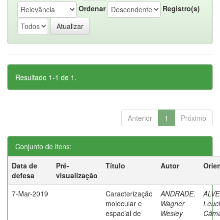
Ordenar
Registro(s)
Resultado 1-1 de 1.
Anterior
1
Próximo
Conjunto de itens:
Data de
Pré-
Título
Autor
Orie
defesa
visualização
7-Mar-2019
Caracterização
ANDRADE,
ALVE
molecular e
Wagner
Leuc
espacial de
Wesley
Câma