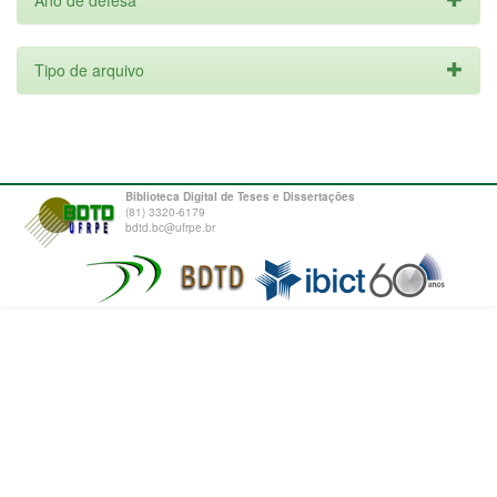
Ano de defesa
Tipo de arquivo
Biblioteca Digital de Teses e Dissertações
(81) 3320-6179
bdtd.bc@ufrpe.br