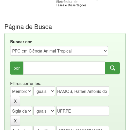
Página de Busca
Buscar em:
por
Filtros correntes: