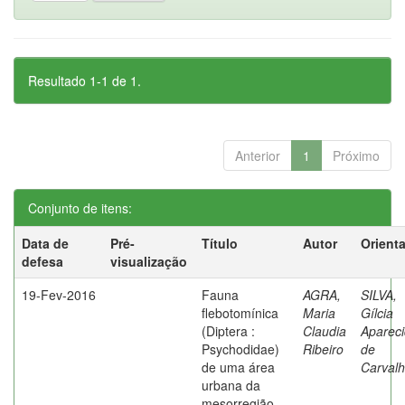
Resultado 1-1 de 1.
Anterior
1
Próximo
Conjunto de itens:
Data de
Pré-
Título
Autor
Orient
defesa
visualização
19-Fev-2016
Fauna
AGRA,
SILVA,
flebotomínica
Maria
Gílcia
(Diptera :
Claudia
Aparec
Psychodidae)
Ribeiro
de
de uma área
Carval
urbana da
mesorregião