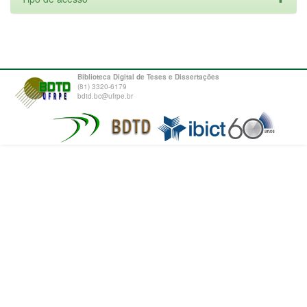
Biblioteca Digital de Teses e Dissertações
(81) 3320-6179
bdtd.bc@ufrpe.br