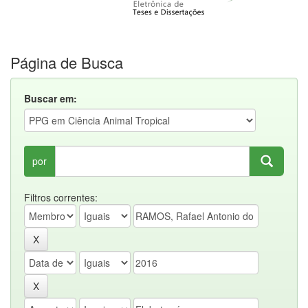
Página de Busca
Buscar em:
por
Filtros correntes: