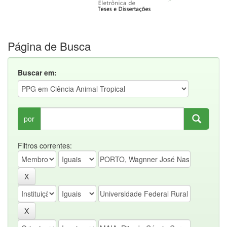
Página de Busca
Buscar em:
por
Filtros correntes: