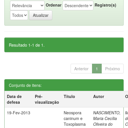
Ordenar
Registro(s)
Resultado 1-1 de 1.
Anterior
1
Próximo
Conjunto de itens:
Data de
Pré-
Título
Autor
O
defesa
visualização
19-Fev-2013
Neospora
NASCIMENTO,
M
caninum e
Maria Cecília
d
Toxoplasma
Oliveira do
C