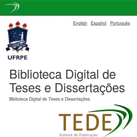
Skip
English
Español
Português
navigation
Biblioteca Digital de
Teses e Dissertações
Biblioteca Digital de Teses e Dissertações