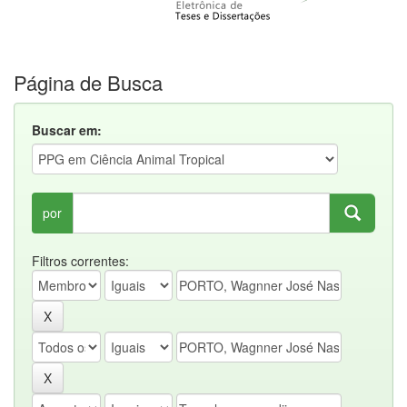
Página de Busca
Buscar em:
por
Filtros correntes: