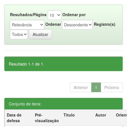
Resultados/Página
Ordenar por
Ordenar
Registro(s)
Resultado 1-1 de 1.
Anterior
1
Próximo
Conjunto de itens:
Data de
Pré-
Título
Autor
Orien
defesa
visualização