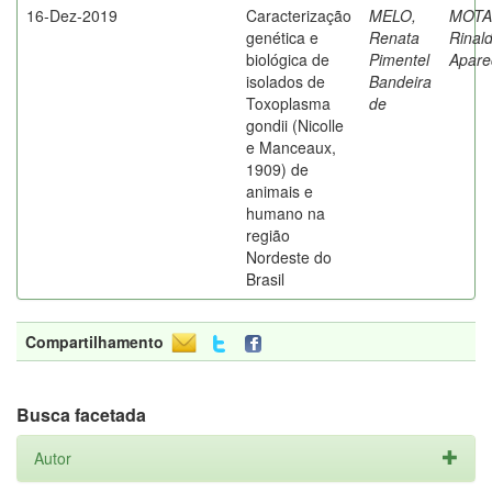
16-Dez-2019
Caracterização
MELO,
MOTA
genética e
Renata
Rinal
biológica de
Pimentel
Apare
isolados de
Bandeira
Toxoplasma
de
gondii (Nicolle
e Manceaux,
1909) de
animais e
humano na
região
Nordeste do
Brasil
Compartilhamento
Busca facetada
Autor