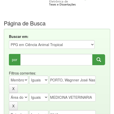
Página de Busca
Buscar em:
por
Filtros correntes: