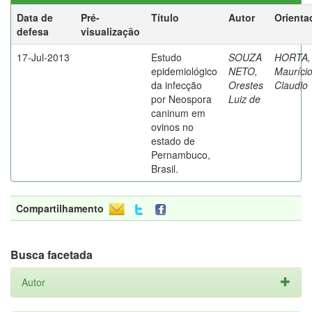
Data de
Pré-
Título
Autor
Orienta
defesa
visualização
17-Jul-2013
Estudo
SOUZA
HORTA,
epidemiológico
NETO,
Mauríci
da infecção
Orestes
Claudio
por Neospora
Luiz de
caninum em
ovinos no
estado de
Pernambuco,
Brasil.
Compartilhamento
Busca facetada
Autor