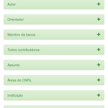
Autor
Orientador
Membro da banca
Todos contribuidores
Assunto
Áreas do CNPq
Instituição