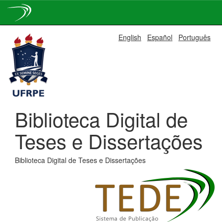
Skip
English
Español
Português
navigation
Biblioteca Digital de
Teses e Dissertações
Biblioteca Digital de Teses e Dissertações