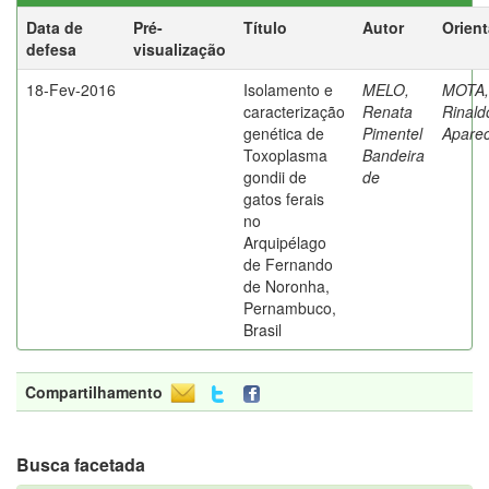
Data de
Pré-
Título
Autor
Orien
defesa
visualização
18-Fev-2016
Isolamento e
MELO,
MOTA,
caracterização
Renata
Rinald
genética de
Pimentel
Aparec
Toxoplasma
Bandeira
gondii de
de
gatos ferais
no
Arquipélago
de Fernando
de Noronha,
Pernambuco,
Brasil
Compartilhamento
Busca facetada