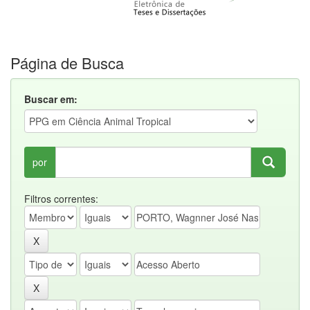
Página de Busca
Buscar em:
por
Filtros correntes: