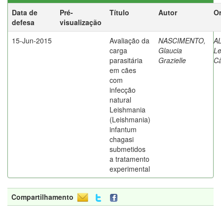
Data de
Pré-
Título
Autor
Or
defesa
visualização
15-Jun-2015
Avaliação da
NASCIMENTO,
A
carga
Glaucia
Le
parasitária
Grazielle
C
em cães
com
infecção
natural
Leishmania
(Leishmania)
infantum
chagasi
submetidos
a tratamento
experimental
Compartilhamento