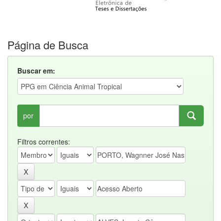
Página de Busca
Buscar em:
por
Filtros correntes: