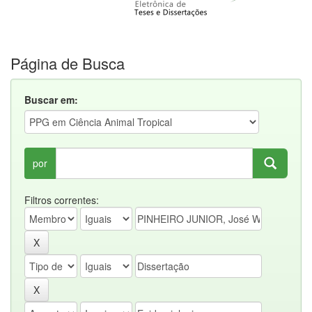
Página de Busca
Buscar em:
por
Filtros correntes: