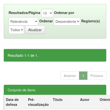
Resultados/Página
Ordenar por
Ordenar
Registro(s)
Resultado 1-1 de 1.
Anterior
1
Próximo
Conjunto de itens:
Data de
Pré-
Título
Autor
Orien
defesa
visualização