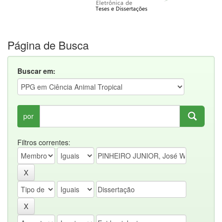
Página de Busca
Buscar em:
por
Filtros correntes: