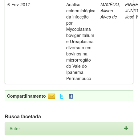
6-Fev-2017
Análise
MACÊDO,
PINHE
epidemiológica
Allison
JUNIO
da infecção
Alves de
José W
por
Mycoplasma
bovigenitalium
e Ureaplasma
diversum em
bovinos na
microrregião
do Vale do
Ipanema -
Pernambuco
Compartilhamento
Busca facetada
Autor