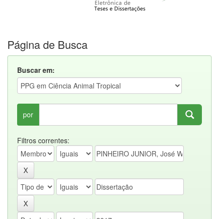
Página de Busca
Buscar em:
por
Filtros correntes: