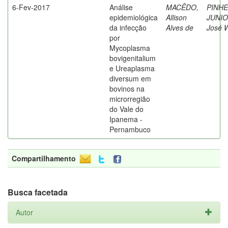
6-Fev-2017
Análise
MACÊDO,
PINHE
epidemiológica
Allison
JUNIO
da infecção
Alves de
José W
por
Mycoplasma
bovigenitalium
e Ureaplasma
diversum em
bovinos na
microrregião
do Vale do
Ipanema -
Pernambuco
Compartilhamento
Busca facetada
Autor