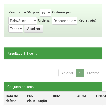
Resultados/Página
Ordenar por
Ordenar
Registro(s)
Resultado 1-1 de 1.
Anterior
1
Próximo
Conjunto de itens:
Data de
Pré-
Título
Autor
Orien
defesa
visualização