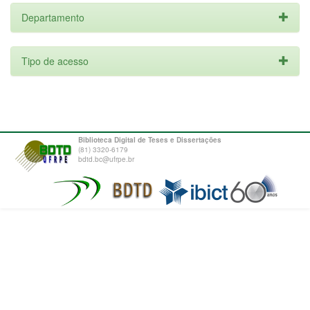
Departamento
Tipo de acesso
Biblioteca Digital de Teses e Dissertações
(81) 3320-6179
bdtd.bc@ufrpe.br