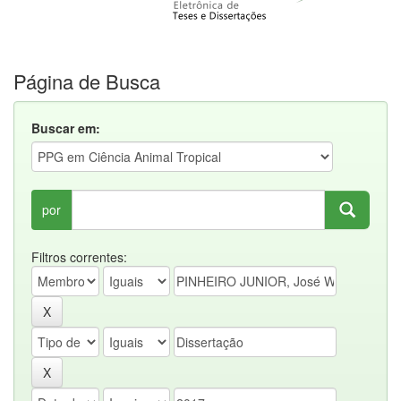
Página de Busca
Buscar em:
por
Filtros correntes: