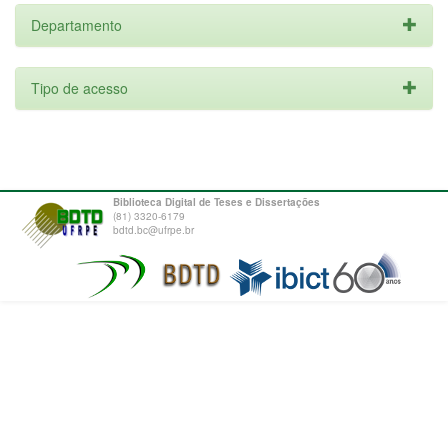
Departamento
Tipo de acesso
Biblioteca Digital de Teses e Dissertações
(81) 3320-6179
bdtd.bc@ufrpe.br