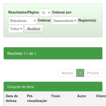
Resultados/Página
Ordenar por
Ordenar
Registro(s)
Resultado 1-1 de 1.
Anterior
1
Próximo
Conjunto de itens:
Data de
Pré-
Título
Autor
Orien
defesa
visualização