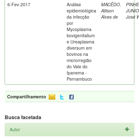
6-Fev-2017
Análise
MACÊDO,
PINHE
epidemiológica
Allison
JUNIO
da infecção
Alves de
José W
por
Mycoplasma
bovigenitalium
e Ureaplasma
diversum em
bovinos na
microrregião
do Vale do
Ipanema -
Pernambuco
Compartilhamento
Busca facetada
Autor