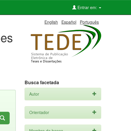
Entrar em:
English
Español
Português
ões
Busca facetada
Autor
Orientador
Membro da banca