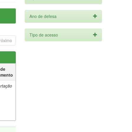
Ano de defesa
Tipo de acesso
róximo
 de
umento
ertação