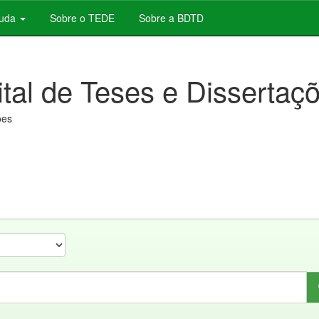
juda
Sobre o TEDE
Sobre a BDTD
ital de Teses e Dissertaç
ões