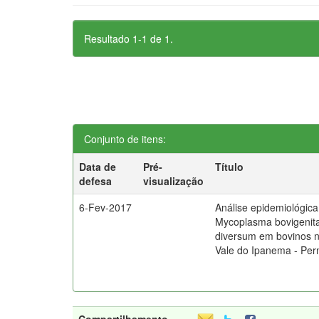
Resultado 1-1 de 1.
Conjunto de itens:
Data de
Pré-
Título
defesa
visualização
6-Fev-2017
Análise epidemiológica
Mycoplasma bovigenit
diversum em bovinos n
Vale do Ipanema - Pe