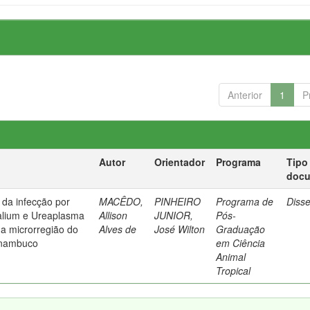
Anterior
1
P
Autor
Orientador
Programa
Tipo
doc
 da infecção por
MACÊDO,
PINHEIRO
Programa de
Diss
alium e Ureaplasma
Allison
JUNIOR,
Pós-
a microrregião do
Alves de
José Wilton
Graduação
rnambuco
em Ciência
Animal
Tropical