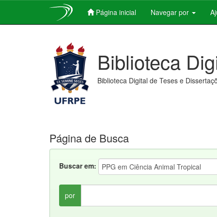
Página inicial
Navegar por
A
Skip
navigation
Biblioteca Dig
Biblioteca Digital de Teses e Dissertaç
Página de Busca
Buscar em:
por