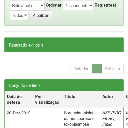
Ordenar
Registro(s)
Resultado 1-1 de 1.
Anterior
1
Próximo
Conjunto de itens:
Data de
Pré-
Título
Autor
defesa
visualização
20-Dez-2019
Soroepidemiologia
AZEVEDO
da neosporose e
FILHO,
R
toxoplasmose
Paulo