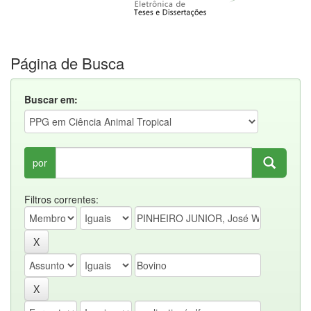
Página de Busca
Buscar em:
por
Filtros correntes: