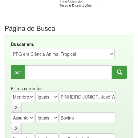
Página de Busca
Buscar em:
por
Filtros correntes: