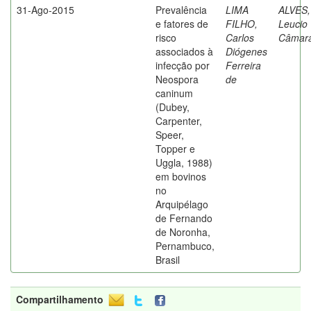
31-Ago-2015
Prevalência
LIMA
ALVES,
e fatores de
FILHO,
Leucio
risco
Carlos
Câmar
associados à
Diógenes
infecção por
Ferreira
Neospora
de
caninum
(Dubey,
Carpenter,
Speer,
Topper e
Uggla, 1988)
em bovinos
no
Arquipélago
de Fernando
de Noronha,
Pernambuco,
Brasil
Compartilhamento