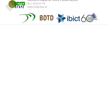
Biblioteca Digital de Teses e Dissertações
(81) 3320-6179
bdtd.bc@ufrpe.br