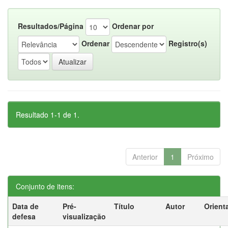
Resultados/Página
Ordenar por
Ordenar
Registro(s)
Resultado 1-1 de 1.
Anterior
1
Próximo
Conjunto de itens:
Data de
Pré-
Título
Autor
Orient
defesa
visualização