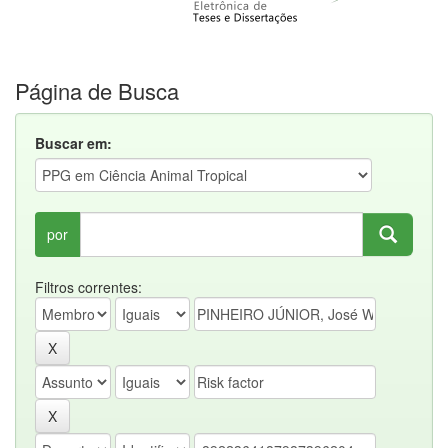
Página de Busca
Buscar em:
por
Filtros correntes: