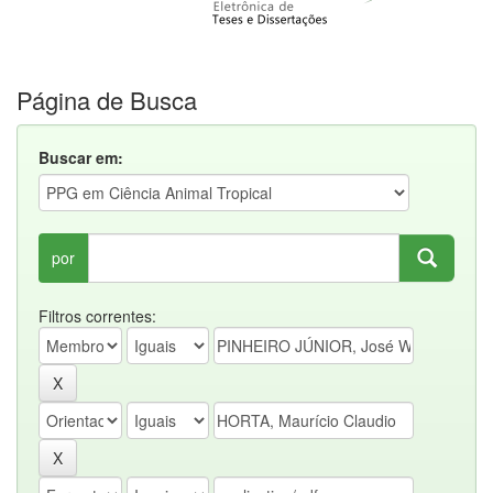
Página de Busca
Buscar em:
por
Filtros correntes: