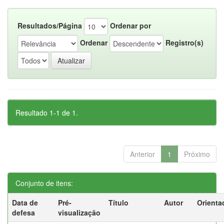
Resultados/Página
Ordenar por
Ordenar
Registro(s)
Resultado 1-1 de 1.
Anterior
1
Próximo
Conjunto de itens:
Data de
Pré-
Título
Autor
Orienta
defesa
visualização