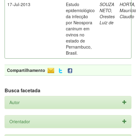
17-Jul-2013
Estudo
SOUZA
HORTA,
epidemiológico
NETO,
Mauríci
da infecção
Orestes
Claudio
por Neospora
Luiz de
caninum em
ovinos no
estado de
Pernambuco,
Brasil.
Compartilhamento
Busca facetada
Autor
Orientador