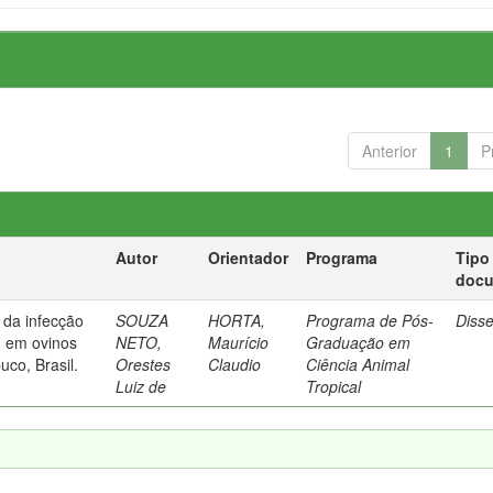
Anterior
1
P
Autor
Orientador
Programa
Tipo
doc
 da infecção
SOUZA
HORTA,
Programa de Pós-
Diss
 em ovinos
NETO,
Maurício
Graduação em
co, Brasil.
Orestes
Claudio
Ciência Animal
Luiz de
Tropical