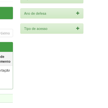
Ano de defesa
Tipo de acesso
róximo
 de
umento
ertação