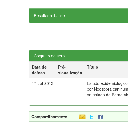
Resultado 1-1 de 1.
Conjunto de itens:
Data de
Pré-
Título
defesa
visualização
17-Jul-2013
Estudo epidemiológico
por Neospora caninum
no estado de Pernambu
Compartilhamento