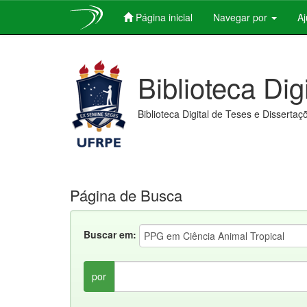
Página inicial
Navegar por
A
Skip
navigation
Biblioteca Dig
Biblioteca Digital de Teses e Dissertaç
Página de Busca
Buscar em:
por