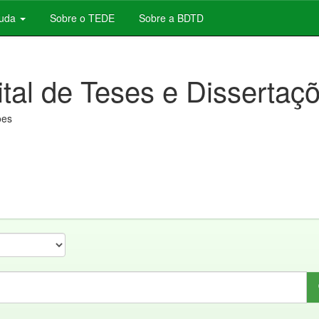
juda
Sobre o TEDE
Sobre a BDTD
ital de Teses e Dissertaç
ões