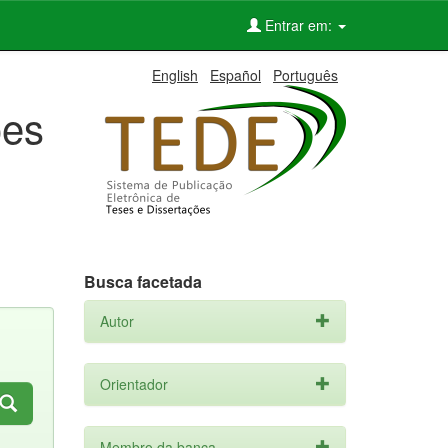
Entrar em:
English
Español
Português
ões
Busca facetada
Autor
Orientador
Membro da banca