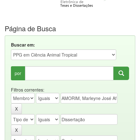
Página de Busca
Buscar em:
por
Filtros correntes: