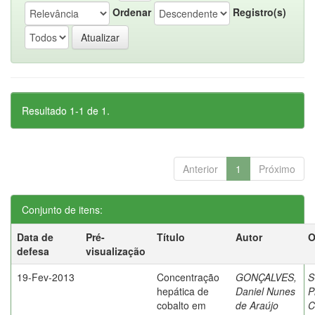
Ordenar
Registro(s)
Resultado 1-1 de 1.
Anterior
1
Próximo
Conjunto de itens:
Data de
Pré-
Título
Autor
O
defesa
visualização
19-Fev-2013
Concentração
GONÇALVES,
S
hepática de
Daniel Nunes
P
cobalto em
de Araújo
C