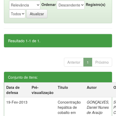
Ordenar
Registro(s)
Resultado 1-1 de 1.
Anterior
1
Próximo
Conjunto de itens:
Data de
Pré-
Título
Autor
O
defesa
visualização
19-Fev-2013
Concentração
GONÇALVES,
S
hepática de
Daniel Nunes
P
cobalto em
de Araújo
C