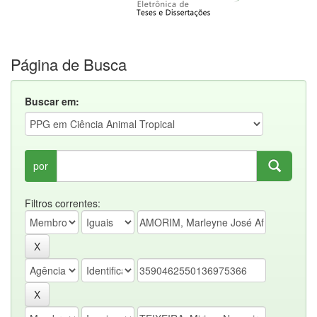
Página de Busca
Buscar em:
por
Filtros correntes: