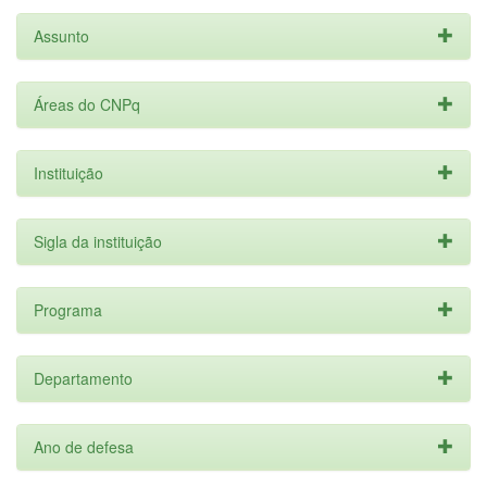
Assunto
Áreas do CNPq
Instituição
Sigla da instituição
Programa
Departamento
Ano de defesa