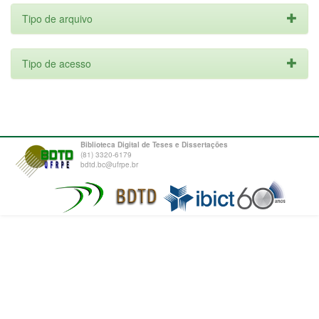
Tipo de arquivo
Tipo de acesso
Biblioteca Digital de Teses e Dissertações
(81) 3320-6179
bdtd.bc@ufrpe.br