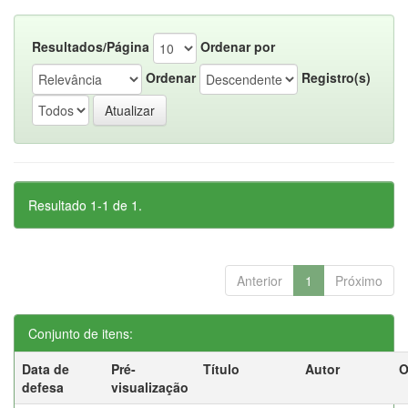
Resultados/Página
Ordenar por
Ordenar
Registro(s)
Resultado 1-1 de 1.
Anterior
1
Próximo
Conjunto de itens:
Data de
Pré-
Título
Autor
O
defesa
visualização