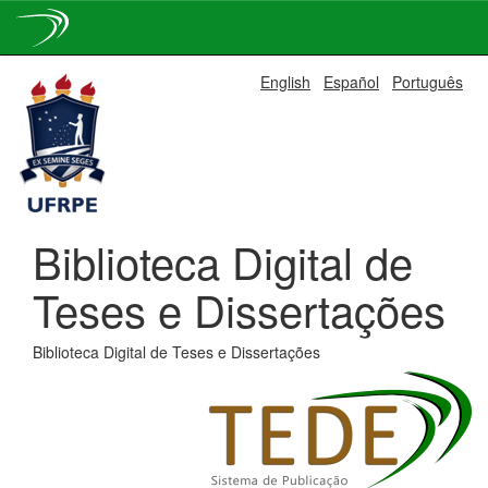
Skip
English
Español
Português
navigation
Biblioteca Digital de
Teses e Dissertações
Biblioteca Digital de Teses e Dissertações