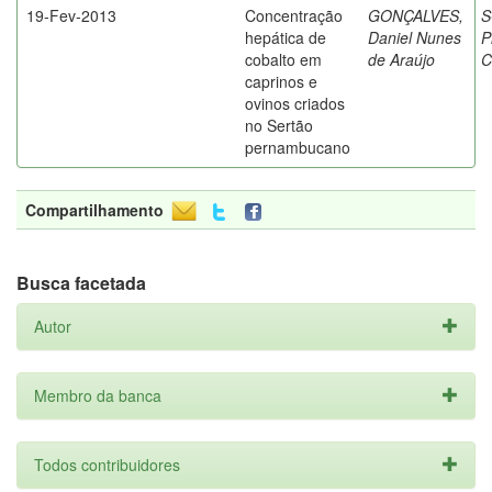
19-Fev-2013
Concentração
GONÇALVES,
S
hepática de
Daniel Nunes
P
cobalto em
de Araújo
C
caprinos e
ovinos criados
no Sertão
pernambucano
Compartilhamento
Busca facetada
Autor
Membro da banca
Todos contribuidores