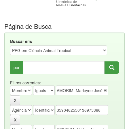
Página de Busca
Buscar em:
por
Filtros correntes: