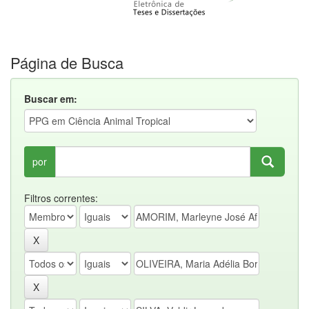
Página de Busca
Buscar em:
por
Filtros correntes: