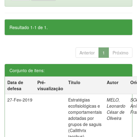
Resultado 1-1 de 1.
Anterior
1
Próximo
Conjunto de itens:
Data de
Pré-
Título
Autor
Ori
defesa
visualização
27-Fev-2019
Estratégias
MELO,
SO
ecofisiológicas e
Leonardo
Aní
comportamentais
César de
Fra
adotadas por
Oliveira
grupos de saguis
(Callithrix
jacchus)