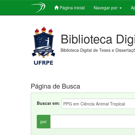
Página inicial
Navegar por
A
Skip
navigation
Biblioteca Dig
Biblioteca Digital de Teses e Dissertaç
Página de Busca
Buscar em:
por