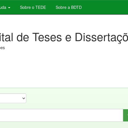
juda
Sobre o TEDE
Sobre a BDTD
ital de Teses e Dissertaç
ões