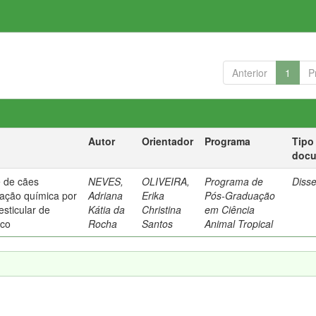
Anterior
1
P
Autor
Orientador
Programa
Tipo
doc
e de cães
NEVES,
OLIVEIRA,
Programa de
Diss
zação química por
Adriana
Erika
Pós-Graduação
esticular de
Kátia da
Christina
em Ciência
nco
Rocha
Santos
Animal Tropical