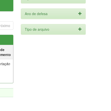
Ano de defesa
róximo
Tipo de arquivo
 de
umento
ertação