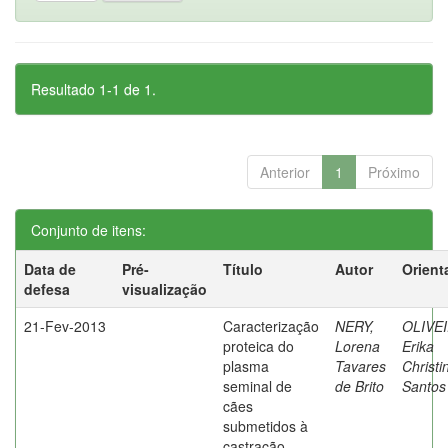
Resultado 1-1 de 1.
Anterior
1
Próximo
Conjunto de itens:
Data de
Pré-
Título
Autor
Orient
defesa
visualização
21-Fev-2013
Caracterização
NERY,
OLIVEI
proteica do
Lorena
Erika
plasma
Tavares
Christi
seminal de
de Brito
Santos
cães
submetidos à
castração