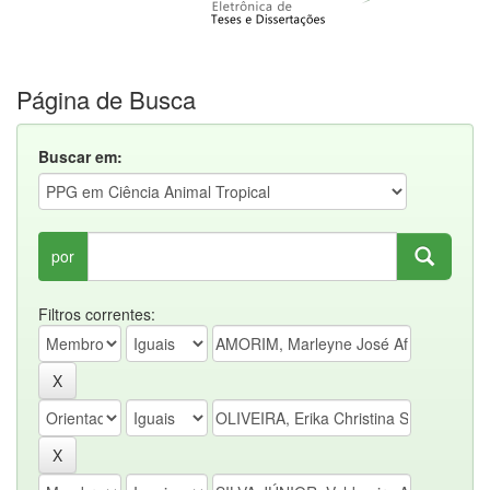
Página de Busca
Buscar em:
por
Filtros correntes: