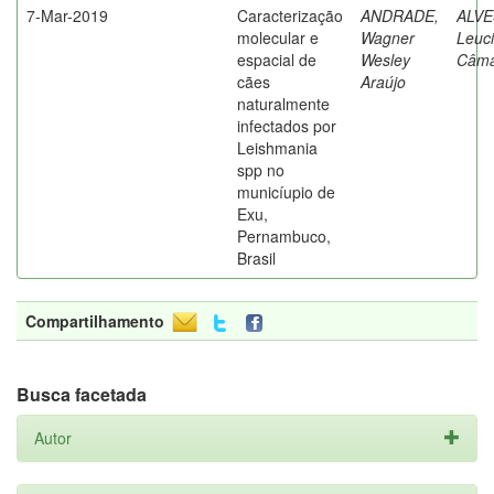
7-Mar-2019
Caracterização
ANDRADE,
ALVE
molecular e
Wagner
Leuc
espacial de
Wesley
Câma
cães
Araújo
naturalmente
infectados por
Leishmania
spp no
municíupio de
Exu,
Pernambuco,
Brasil
Compartilhamento
Busca facetada
Autor