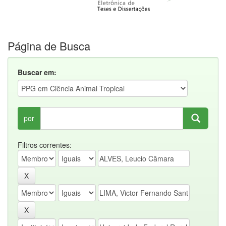
Página de Busca
Buscar em:
por
Filtros correntes: