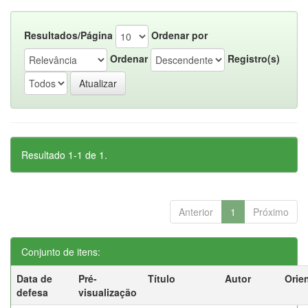
Resultados/Página
Ordenar por
Ordenar
Registro(s)
Resultado 1-1 de 1.
Anterior
1
Próximo
Conjunto de itens:
Data de
Pré-
Título
Autor
Orie
defesa
visualização