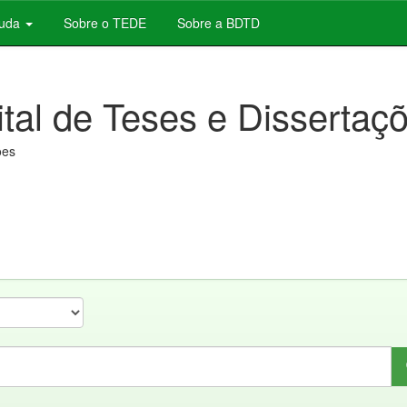
juda
Sobre o TEDE
Sobre a BDTD
ital de Teses e Dissertaç
ões