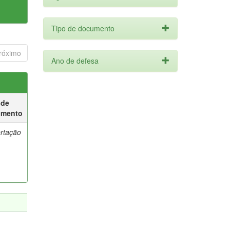
Tipo de documento
róximo
Ano de defesa
 de
umento
ertação