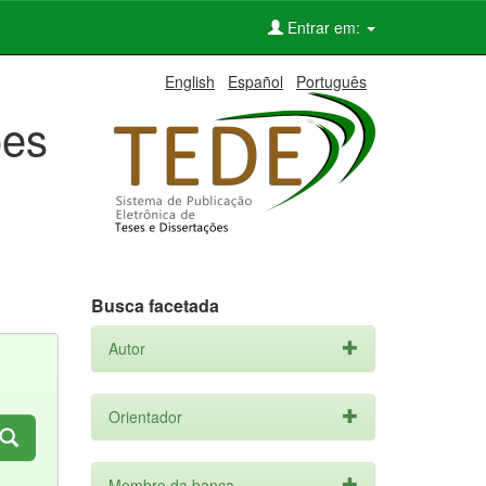
Entrar em:
English
Español
Português
ões
Busca facetada
Autor
Orientador
Membro da banca