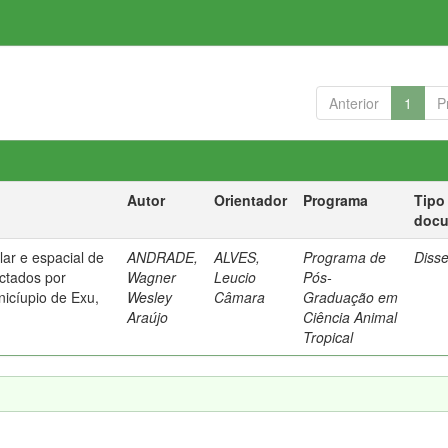
Anterior
1
P
Autor
Orientador
Programa
Tipo
doc
ar e espacial de
ANDRADE,
ALVES,
Programa de
Diss
ctados por
Wagner
Leucio
Pós-
icíupio de Exu,
Wesley
Câmara
Graduação em
Araújo
Ciência Animal
Tropical