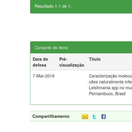
Resultado 1-1 de 1.
Conjunto de itens:
Data de
Pré-
Título
defesa
visualização
7-Mar-2019
Caracterização molecul
cães naturalmente infe
Leishmania spp no mun
Pernambuco, Brasil
Compartilhamento