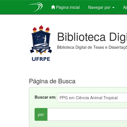
Página inicial
Navegar por
A
Skip
navigation
Biblioteca Dig
Biblioteca Digital de Teses e Dissertaç
Página de Busca
Buscar em:
por