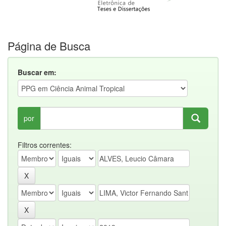
Página de Busca
Buscar em:
por
Filtros correntes: