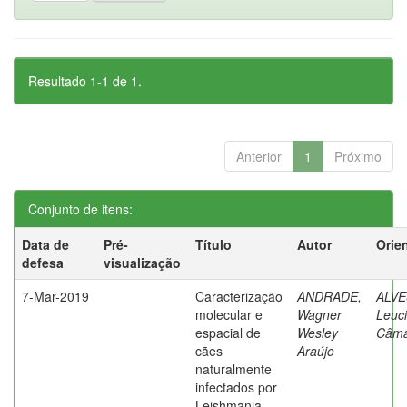
Resultado 1-1 de 1.
Anterior
1
Próximo
Conjunto de itens:
Data de
Pré-
Título
Autor
Orie
defesa
visualização
7-Mar-2019
Caracterização
ANDRADE,
ALVE
molecular e
Wagner
Leuc
espacial de
Wesley
Câma
cães
Araújo
naturalmente
infectados por
Leishmania