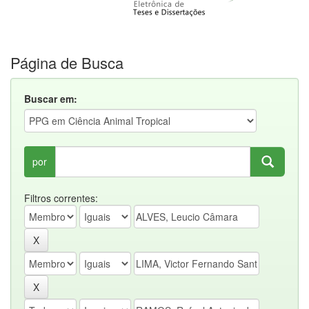
Página de Busca
Buscar em:
por
Filtros correntes: