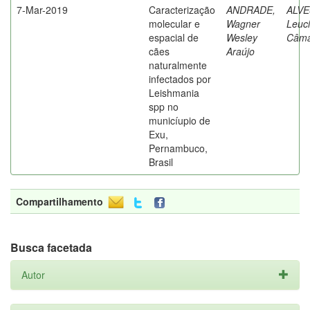
7-Mar-2019
Caracterização
ANDRADE,
ALVE
molecular e
Wagner
Leuc
espacial de
Wesley
Câma
cães
Araújo
naturalmente
infectados por
Leishmania
spp no
municíupio de
Exu,
Pernambuco,
Brasil
Compartilhamento
Busca facetada
Autor