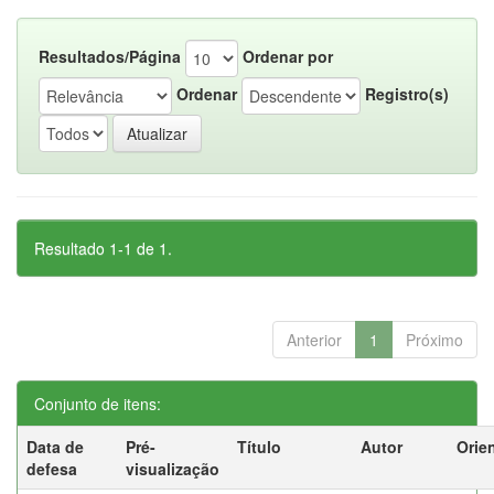
Resultados/Página
Ordenar por
Ordenar
Registro(s)
Resultado 1-1 de 1.
Anterior
1
Próximo
Conjunto de itens:
Data de
Pré-
Título
Autor
Orie
defesa
visualização