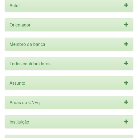
Autor
Orientador
Membro da banca
Todos contribuidores
Assunto
Áreas do CNPq
Instituição