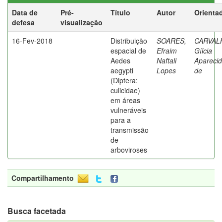
Data de
Pré-
Título
Autor
Orienta
defesa
visualização
16-Fev-2018
Distribuição
SOARES,
CARVAL
espacial de
Efraim
Gílcia
Aedes
Naftali
Apareci
aegypti
Lopes
de
(Diptera:
culicidae)
em áreas
vulneráveis
para a
transmissão
de
arboviroses
Compartilhamento
Busca facetada