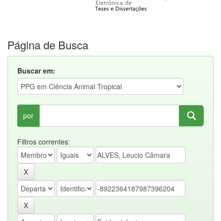
Página de Busca
Buscar em:
por
Filtros correntes: