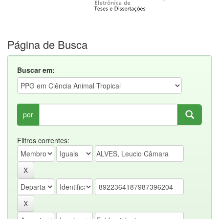
Página de Busca
Buscar em:
por
Filtros correntes: