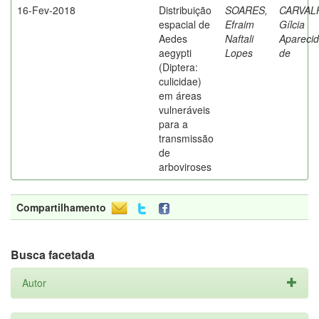
16-Fev-2018
Distribuição
SOARES,
CARVAL
espacial de
Efraim
Gílcia
Aedes
Naftali
Apareci
aegypti
Lopes
de
(Diptera:
culicidae)
em áreas
vulneráveis
para a
transmissão
de
arboviroses
Compartilhamento
Busca facetada
Autor