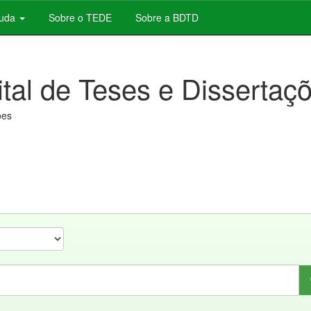
juda
Sobre o TEDE
Sobre a BDTD
ital de Teses e Dissertaç
ões