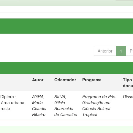
Anterior
1
P
Autor
Orientador
Programa
Tipo
doc
Diptera :
AGRA,
SILVA,
Programa de Pós-
Diss
 área urbana
Maria
Gílcia
Graduação em
reste
Claudia
Aparecida
Ciência Animal
Ribeiro
de Carvalho
Tropical