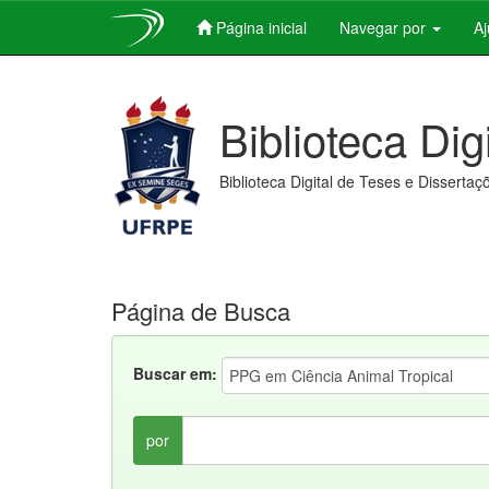
Página inicial
Navegar por
A
Skip
navigation
Biblioteca Dig
Biblioteca Digital de Teses e Dissertaç
Página de Busca
Buscar em:
por