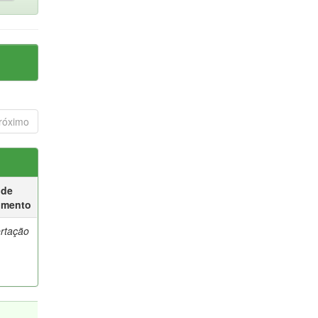
róximo
 de
umento
ertação