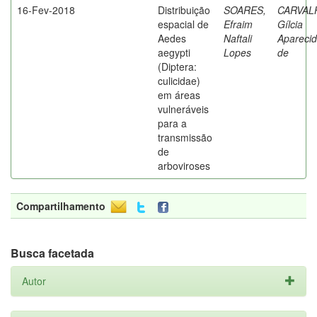
16-Fev-2018
Distribuição
SOARES,
CARVAL
espacial de
Efraim
Gílcia
Aedes
Naftali
Apareci
aegypti
Lopes
de
(Diptera:
culicidae)
em áreas
vulneráveis
para a
transmissão
de
arboviroses
Compartilhamento
Busca facetada
Autor