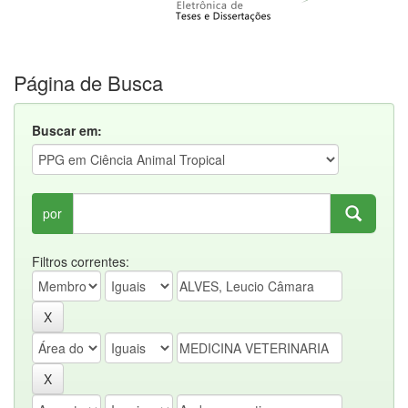
Página de Busca
Buscar em:
por
Filtros correntes: