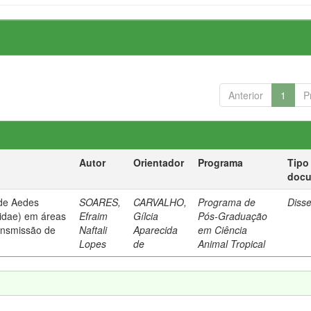
Anterior
1
P
Autor
Orientador
Programa
Tipo
doc
 de Aedes
SOARES,
CARVALHO,
Programa de
Diss
icidae) em áreas
Efraim
Gílcia
Pós-Graduação
ransmissão de
Naftali
Aparecida
em Ciência
Lopes
de
Animal Tropical