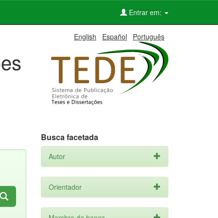
Entrar em:
English
Español
Português
ões
Busca facetada
Autor
Orientador
Membro da banca