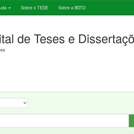
juda
Sobre o TEDE
Sobre a BDTD
ital de Teses e Dissertaç
ões