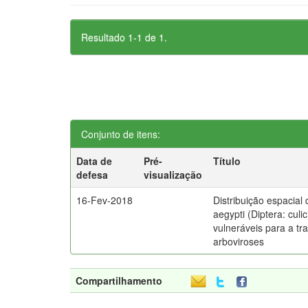
Resultado 1-1 de 1.
Conjunto de itens:
Data de
Pré-
Título
defesa
visualização
16-Fev-2018
Distribuição espacial
aegypti (Diptera: cul
vulneráveis para a t
arboviroses
Compartilhamento