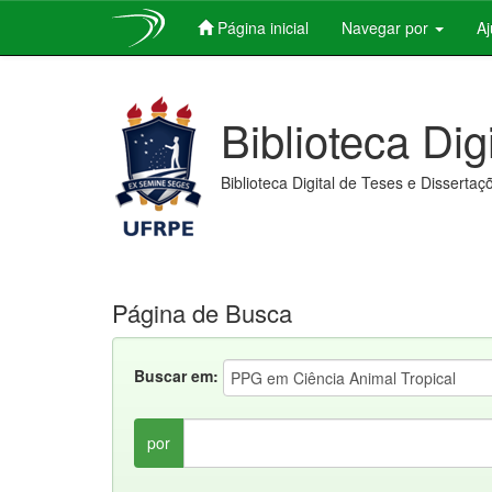
Página inicial
Navegar por
A
Skip
navigation
Biblioteca Dig
Biblioteca Digital de Teses e Dissertaç
Página de Busca
Buscar em:
por