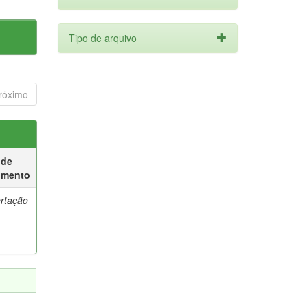
Tipo de arquivo
róximo
 de
umento
ertação