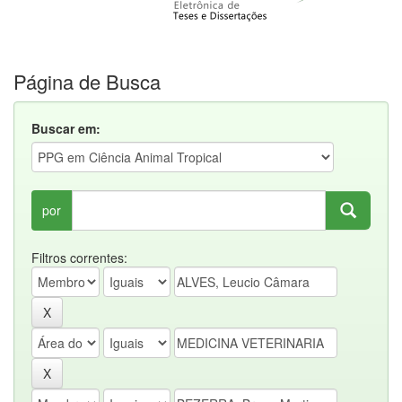
Página de Busca
Buscar em:
por
Filtros correntes: