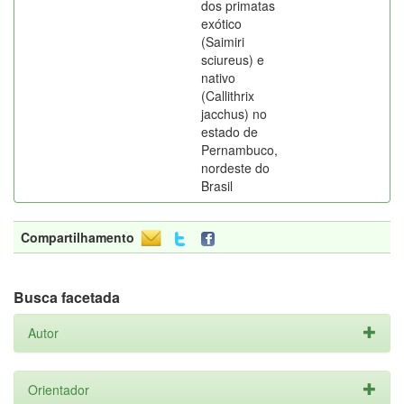
dos primatas
exótico
(Saimiri
sciureus) e
nativo
(Callithrix
jacchus) no
estado de
Pernambuco,
nordeste do
Brasil
Compartilhamento
Busca facetada
Autor
Orientador