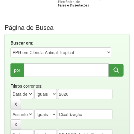
Página de Busca
Buscar em:
por
Filtros correntes: