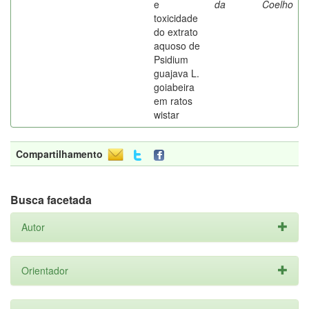
e
da
Coelho
toxicidade
do extrato
aquoso de
Psidium
guajava L.
goiabeira
em ratos
wistar
Compartilhamento
Busca facetada
Autor
Orientador