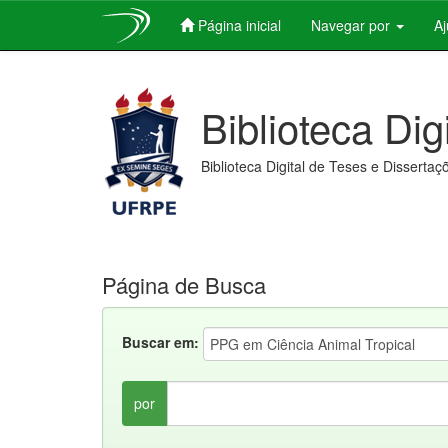
Página inicial
Navegar por
A
Skip
navigation
Biblioteca Dig
Biblioteca Digital de Teses e Dissertaç
Página de Busca
Buscar em:
por