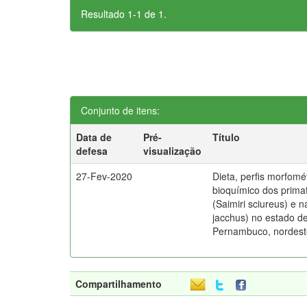
Resultado 1-1 de 1.
Conjunto de itens:
Data de
Pré-
Título
defesa
visualização
27-Fev-2020
Dieta, perfis morfomé
bioquímico dos prima
(Saimiri sciureus) e na
jacchus) no estado d
Pernambuco, nordeste
Compartilhamento