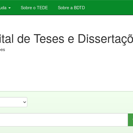
juda
Sobre o TEDE
Sobre a BDTD
ital de Teses e Dissertaç
ões