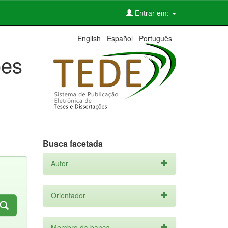
Entrar em:
English
Español
Português
ões
Busca facetada
Autor
Orientador
Membro da banca