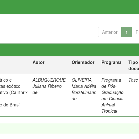
Anterior
1
P
Autor
Orientador
Programa
Tipo
doc
trico e
ALBUQUERQUE,
OLIVEIRA,
Programa
Tese
tas exótico
Juliana Ribeiro
Maria Adélia
de Pós-
tivo (Callithrix
de
Borstelmann
Graduação
e
de
em Ciência
 do Brasil
Animal
Tropical