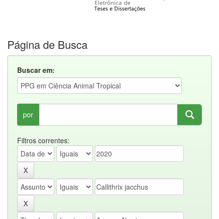
Página de Busca
Buscar em:
por
Filtros correntes: