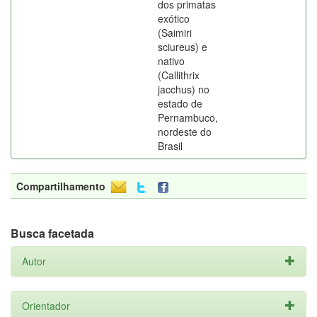
dos primatas
exótico
(Saimiri
sciureus) e
nativo
(Callithrix
jacchus) no
estado de
Pernambuco,
nordeste do
Brasil
Compartilhamento
Busca facetada
Autor
Orientador