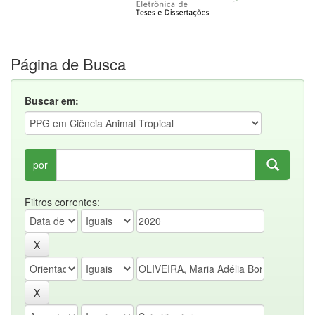
Página de Busca
Buscar em:
por
Filtros correntes: