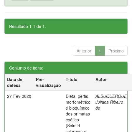
Resultado 1-1 de 1.
Anterior
1
Próximo
Conjunto de itens:
Data de
Pré-
Título
Autor
defesa
visualização
27-Fev-2020
Dieta, perfis
ALBUQUERQUE,
morfométrico
Juliana Ribeiro
e bioquímico
de
dos primatas
exótico
(Saimiri
sciureus) e