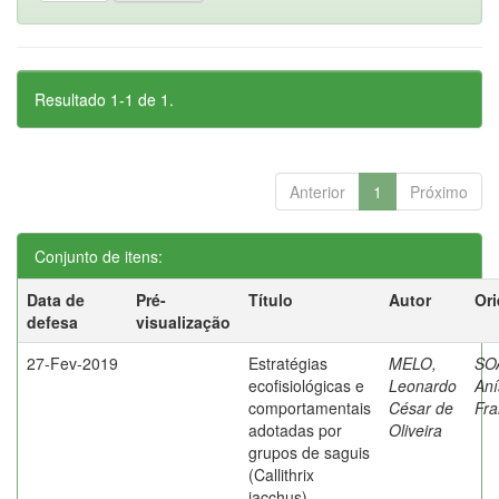
Resultado 1-1 de 1.
Anterior
1
Próximo
Conjunto de itens:
Data de
Pré-
Título
Autor
Ori
defesa
visualização
27-Fev-2019
Estratégias
MELO,
SO
ecofisiológicas e
Leonardo
Aní
comportamentais
César de
Fra
adotadas por
Oliveira
grupos de saguis
(Callithrix
jacchus)