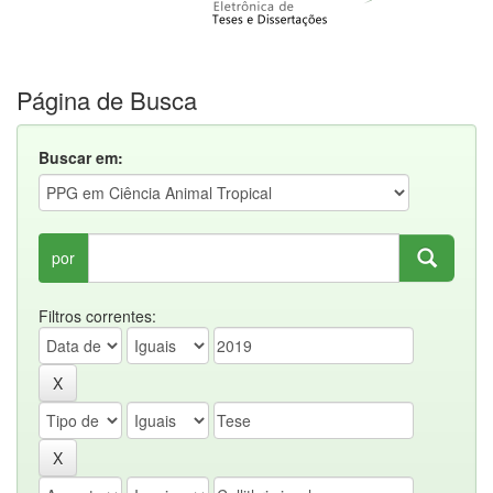
Página de Busca
Buscar em:
por
Filtros correntes: