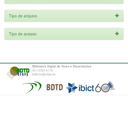
Tipo de arquivo
Tipo de acesso
Biblioteca Digital de Teses e Dissertações
(81) 3320-6179
bdtd.bc@ufrpe.br