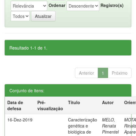
Ordenar
Registro(s)
Resultado 1-1 de 1.
Anterior
1
Próximo
Conjunto de itens:
Data de
Pré-
Título
Autor
Orien
defesa
visualização
16-Dez-2019
Caracterização
MELO,
MOTA
genética e
Renata
Rinal
biológica de
Pimentel
Apare