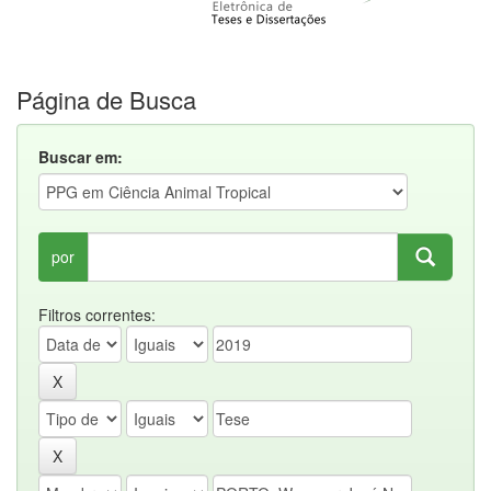
Página de Busca
Buscar em:
por
Filtros correntes: