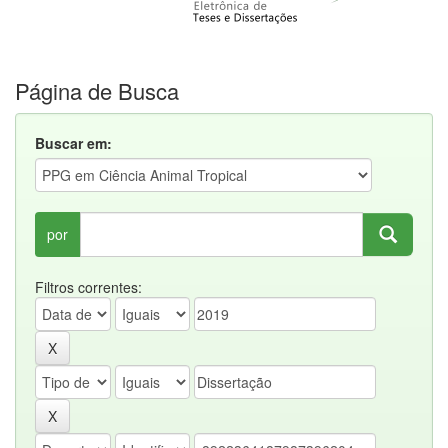
Página de Busca
Buscar em:
por
Filtros correntes: