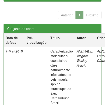
Anterior
1
Próximo
Conjunto de itens:
Data de
Pré-
Título
Autor
Orie
defesa
visualização
7-Mar-2019
Caracterização
ANDRADE,
ALVE
molecular e
Wagner
Leuc
espacial de
Wesley
Câma
cães
Araújo
naturalmente
infectados por
Leishmania
spp no
municíupio de
Exu,
Pernambuco,
Brasil