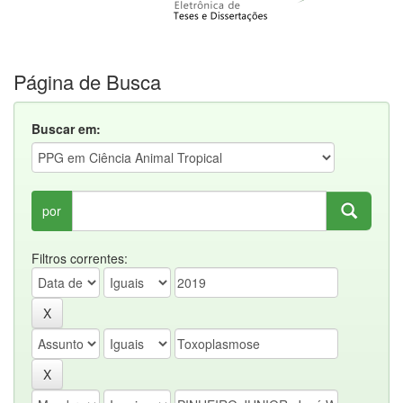
Página de Busca
Buscar em:
por
Filtros correntes: