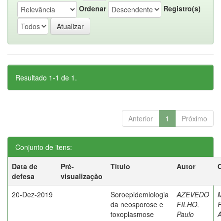
Ordenar
Registro(s)
Resultado 1-1 de 1.
Anterior
1
Próximo
Conjunto de itens:
Data de
Pré-
Título
Autor
defesa
visualização
20-Dez-2019
Soroepidemiologia
AZEVEDO
da neosporose e
FILHO,
R
toxoplasmose
Paulo